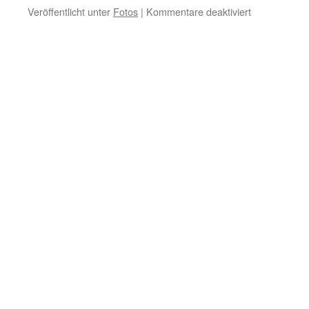
für
Veröffentlicht unter
Fotos
|
Kommentare deaktiviert
Flexx
sendet
Fotogrüße
…