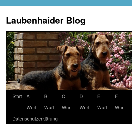
Zum
Inhalt
Laubenhaider Blog
springen
Start
A-
B-
C-
D-
E-
F-
Wurf
Wurf
Wurf
Wurf
Wurf
Wurf
Datenschutzerklärung