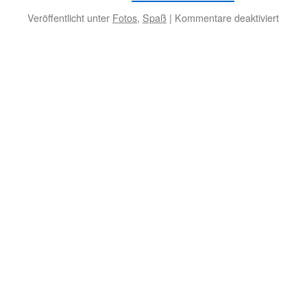
für
Veröffentlicht unter
Fotos
,
Spaß
|
Kommentare deaktiviert
Frohe
Valent
und
Winte