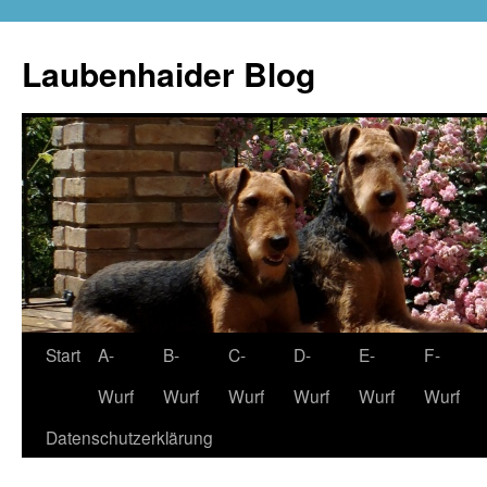
Zum
Inhalt
Laubenhaider Blog
springen
Start
A-
B-
C-
D-
E-
F-
Wurf
Wurf
Wurf
Wurf
Wurf
Wurf
Datenschutzerklärung