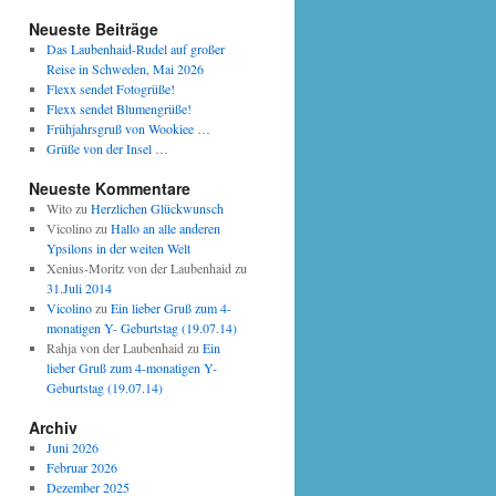
Neueste Beiträge
Das Laubenhaid-Rudel auf großer
Reise in Schweden, Mai 2026
Flexx sendet Fotogrüße!
Flexx sendet Blumengrüße!
Frühjahrsgruß von Wookiee …
Grüße von der Insel …
Neueste Kommentare
Wito
zu
Herzlichen Glückwunsch
Vicolino
zu
Hallo an alle anderen
Ypsilons in der weiten Welt
Xenius-Moritz von der Laubenhaid
zu
31.Juli 2014
Vicolino
zu
Ein lieber Gruß zum 4-
monatigen Y- Geburtstag (19.07.14)
Rahja von der Laubenhaid
zu
Ein
lieber Gruß zum 4-monatigen Y-
Geburtstag (19.07.14)
Archiv
Juni 2026
Februar 2026
Dezember 2025