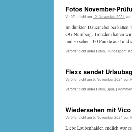
Fotos November-Prüf
Veröffentlicht am
12. November 2024
von
Im dunklen Dauernebel bei kalten 
OG Nürnberg. Trotzdem hatten wir
und so sehen 100 Punkte aus! und
Veröffentlicht unter
Fotos
,
Hundesport
|
Ko
Flexx sendet Urlaubs
Veröffentlicht am
5. November 2024
von
Veröffentlicht unter
Fotos
,
Spaß
|
Kommenta
Wiedersehen mit Vico
Veröffentlicht am
5. November 2024
von
Liebe Laubenhaider, endlich war es 