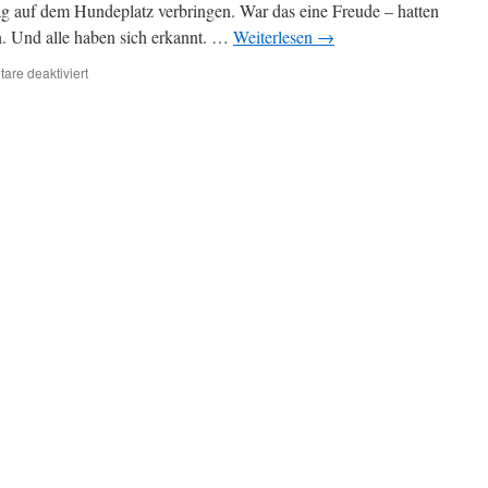
 auf dem Hundeplatz verbringen. War das eine Freude – hatten
n. Und alle haben sich erkannt. …
Weiterlesen
→
für
re deaktiviert
Wiedersehen
mit
Vico
und
Yakari