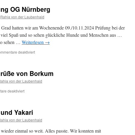
ung OG Nürnberg
Rahja von der Laubenhaid
4 Grad hatten wir am Wochenende 09./10.11.2024 Prüfung bei der
 viel Spaß und so sehen glückliche Hunde und Menschen aus …
 so sehen …
Weiterlesen
→
für
mmentare deaktiviert
Fotos
November-
Prüfung
grüße von Borkum
OG
Nürnberg
Rahja von der Laubenhaid
für
re deaktiviert
Flexx
sendet
Urlaubsgrüße
 und Yakari
von
Borkum
Rahja von der Laubenhaid
wieder einmal so weit. Alles passte. Wir konnten mit